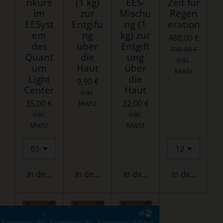
nkurs
(1 kg)
EES-
Zeit für
im
zur
Mischu
Regen
EESyst
Entgifu
ng (1
eration
em
ng
kg) zur
488,00 €
des
über
Entgift
708,00 €
Quant
die
ung
inkl.
um
Haut
über
MwSt
Light
die
9,90 €
Center
Haut
inkl.
35,00 €
22,00 €
MwSt
inkl.
inkl.
MwSt
MwSt
In den Warenkorb
In den Warenkorb
In den Warenkorb
In den Waren
❄️🏖️
❄️🏖️
❄️🏖️
Sommeraktion
Sommeraktion
Sommeraktion