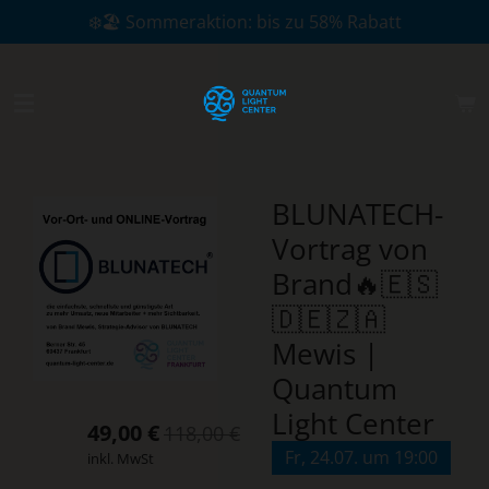
❄️🏖️ Sommeraktion: bis zu 58% Rabatt
Zum
Hauptinhalt
springen
BLUNATECH-
Vortrag von
Brand🔥🇪🇸
🇩🇪🇿🇦
Mewis |
Quantum
Light Center
49,00 €
118,00 €
Fr, 24.07. um 19:00
inkl. MwSt