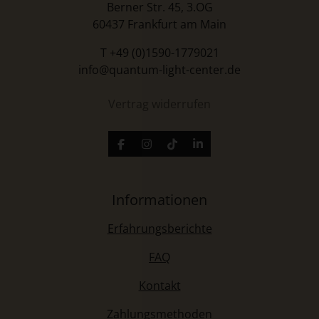
Berner Str. 45, 3.OG
60437 Frankfurt am Main
T +49 (0)1590-1779021
info@quantum-light-center.de
Vertrag widerrufen
F
I
T
L
a
n
i
i
c
s
k
n
e
t
T
k
b
a
o
e
Informationen
o
g
k
d
o
r
I
Erfahrungsberichte
k
a
n
m
FAQ
Kontakt
Zahlungsmethoden