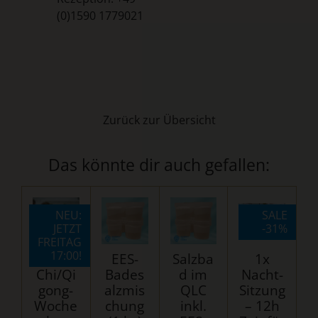
(0)1590 1779021
Zurück zur Übersicht
Das könnte dir auch gefallen:
NEU:
SALE
JETZT
-31%
FREITAG
17:00!
1h Tai
EES-
Salzba
1x
Chi/Qi
Bades
d im
Nacht-
gong-
alzmis
QLC
Sitzung
Woche
chung
inkl.
– 12h