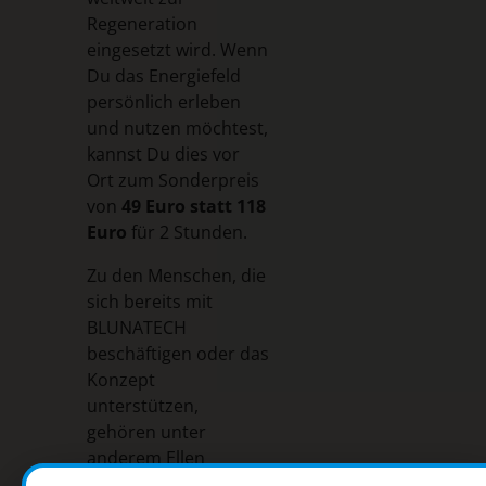
Regeneration
eingesetzt wird. Wenn
Du das Energiefeld
persönlich erleben
und nutzen möchtest,
kannst Du dies vor
Ort zum Sonderpreis
von
49 Euro statt 118
Euro
für 2 Stunden.
Zu den Menschen, die
sich bereits mit
BLUNATECH
beschäftigen oder das
Konzept
unterstützen,
gehören unter
anderem Ellen
Kirschner, Erfinderin