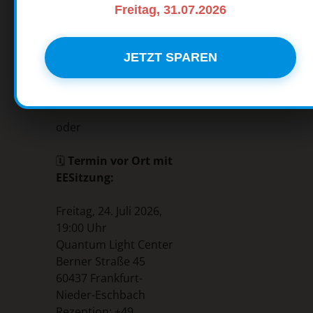
Freitag, 31.07.2026
Veranstaltungsdetails
💻
Kostenloses
JETZT SPAREN
Online-Seminar:
https://meet.google.com/uxu-
knhz-ide
oder
🗓️
Termin vor Ort mit
EESitzung:
Freitag, 24. Juli 2026,
19:00 Uhr
Quantum Light Center
Berner Straße 45
60437 Frankfurt-
Nieder-Eschbach
Rezeption: +49