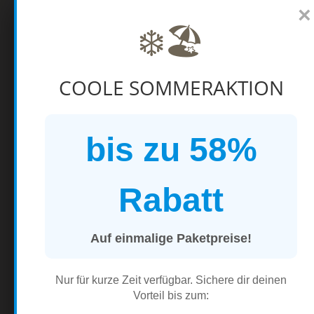
×
von ELENANT und
❄️🏖️
Gründerin der
Zellscan-Labore,
Gerald Sanders
COOLE SOMMERAKTION
(ProCasa), Quirine
Freiin von Quernheim
(Heilpraktikerin), Falco
Werner
bis zu 58%
(Physiotherapeut),
Frank Junker
(VitalKraftPlatz) und
Rabatt
Klaus Buch
(Gesundheitsprodukte).
Auf einmalige Paketpreise!
Wir freuen uns
darauf, Dich als Gast
begrüßen zu dürfen!
Nur für kurze Zeit verfügbar. Sichere dir deinen
Vorteil bis zum: