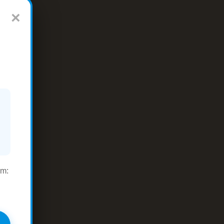
×
um: