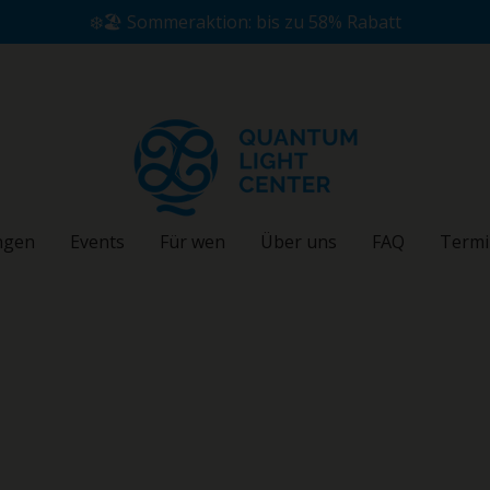
❄️🏖️ Sommeraktion: bis zu 58% Rabatt
ngen
Events
Für wen
Über uns
FAQ
Termi