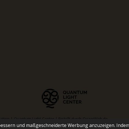
tion | Quantum Light Center | Erstellt durch
OezerWeb.de
rbessern und maßgeschneiderte Werbung anzuzeigen. Indem