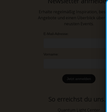
Newsletter anmelden
Erhalte regelmäßig Inspiration, beson
Angebote und einen Überblick über un
neusten Events.
E-Mail-Adresse:
Vorname:
So erreichst du uns...
Quantum Light Center